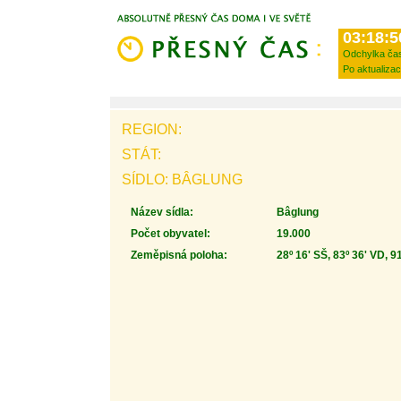
03:18:5
Odchylka ča
Po aktualizac
REGION:
STÁT:
SÍDLO: BÂGLUNG
Název sídla:
Bâglung
Počet obyvatel:
19.000
Zeměpisná poloha:
28º 16' SŠ, 83º 36' VD, 9