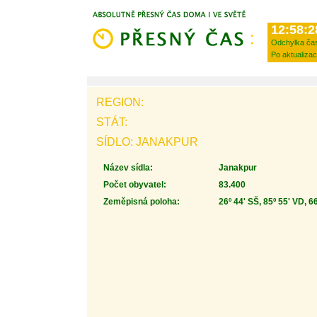
12:58:2
Odchylka ča
Po aktualizac
REGION:
STÁT:
SÍDLO: JANAKPUR
Název sídla:
Janakpur
Počet obyvatel:
83.400
Zeměpisná poloha:
26º 44' SŠ, 85º 55' VD, 6