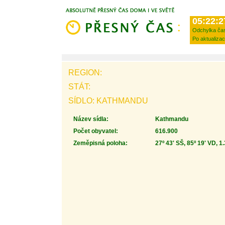
05:22:2
Odchylka ča
Po aktualizac
REGION:
STÁT:
SÍDLO: KATHMANDU
Název sídla:
Kathmandu
Počet obyvatel:
616.900
Zeměpisná poloha:
27º 43' SŠ, 85º 19' VD, 1