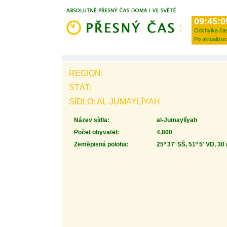
09:45:0
Odchylka ča
Po aktualizac
REGION:
STÁT:
SÍDLO: AL-JUMAYLÎYAH
Název sídla:
al-Jumaylîyah
Počet obyvatel:
4.800
Zeměpisná poloha:
25º 37' SŠ, 51º 5' VD, 30