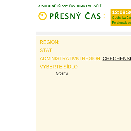
12:08:3
Odchylka ča
Po aktualizac
REGION:
STÁT:
ADMINISTRATIVNÍ REGION:
CHECHENSK
VYBERTE SÍDLO:
Groznyj