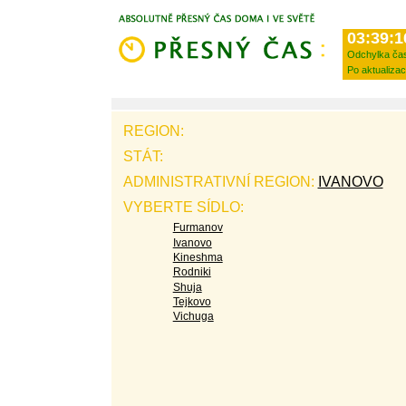
03:39:1
Odchylka ča
Po aktualizac
REGION:
STÁT:
ADMINISTRATIVNÍ REGION:
IVANOVO
VYBERTE SÍDLO:
Furmanov
Ivanovo
Kineshma
Rodniki
Shuja
Tejkovo
Vichuga