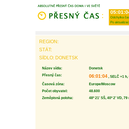
05:01:0
Odchylka ča
Po aktualizac
REGION:
STÁT:
SÍDLO: DONETSK
Název sídla:
Donetsk
Přesný čas:
06:01:04
, SELČ +1 h,
Časová zóna:
Europe/Moscow
Počet obyvatel:
48.600
Zeměpisná poloha:
48º 21' SŠ, 40º 2' VD, 79