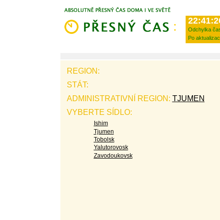
22:41:2
Odchylka ča
Po aktualizac
REGION:
STÁT:
ADMINISTRATIVNÍ REGION:
TJUMEN
VYBERTE SÍDLO:
Ishim
Tjumen
Tobolsk
Yalutorovosk
Zavodoukovsk