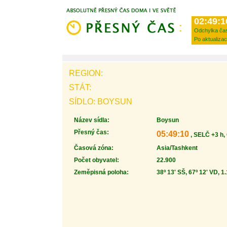
02:49:1
Odchylka ča
Po aktualizac
REGION:
STÁT:
SÍDLO: BOYSUN
Název sídla:
Boysun
Přesný čas:
05:49:10
, SELČ +3 h,
Časová zóna:
Asia/Tashkent
Počet obyvatel:
22.900
Zeměpisná poloha:
38º 13' SŠ, 67º 12' VD, 1