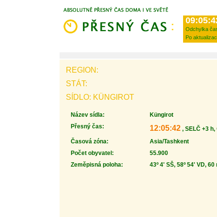
09:05:4
Odchylka ča
Po aktualizac
REGION:
STÁT:
SÍDLO: KÜNGIROT
Název sídla:
Küngirot
Přesný čas:
12:05:42
, SELČ +3 h,
Časová zóna:
Asia/Tashkent
Počet obyvatel:
55.900
Zeměpisná poloha:
43º 4' SŠ, 58º 54' VD, 60