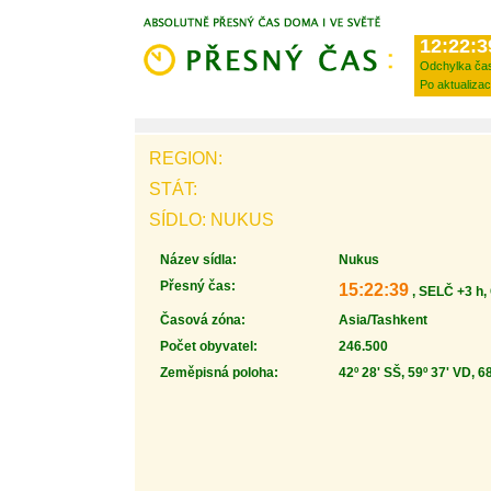
12:22:3
Odchylka ča
Po aktualizac
REGION:
STÁT:
SÍDLO: NUKUS
Název sídla:
Nukus
Přesný čas:
15:22:39
, SELČ +3 h,
Časová zóna:
Asia/Tashkent
Počet obyvatel:
246.500
Zeměpisná poloha:
42º 28' SŠ, 59º 37' VD, 6