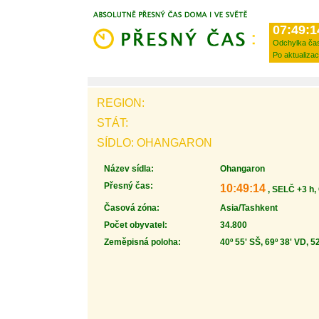
07:49:1
Odchylka ča
Po aktualizac
REGION:
STÁT:
SÍDLO: OHANGARON
Název sídla:
Ohangaron
Přesný čas:
10:49:14
, SELČ +3 h,
Časová zóna:
Asia/Tashkent
Počet obyvatel:
34.800
Zeměpisná poloha:
40º 55' SŠ, 69º 38' VD, 5