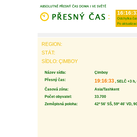
16:16:3
Odchylka ča
Po aktualizac
REGION:
STÁT:
SÍDLO: ÇIMBOY
Název sídla:
Çimboy
Přesný čas:
19:16:33
, SELČ +3 h,
Časová zóna:
Asia/Tashkent
Počet obyvatel:
33.700
Zeměpisná poloha:
42º 56' SŠ, 59º 46' VD, 9