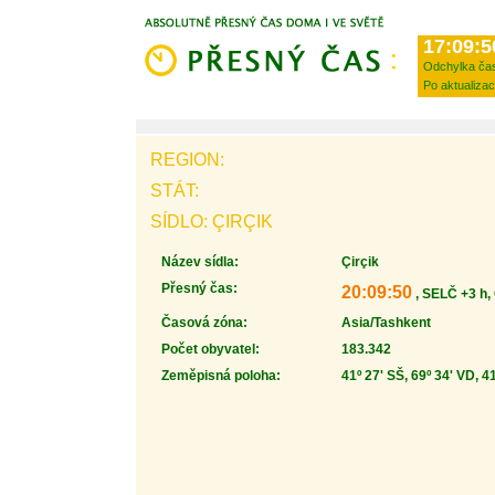
17:09:5
Odchylka ča
Po aktualizac
REGION:
STÁT:
SÍDLO: ÇIRÇIK
Název sídla:
Çirçik
Přesný čas:
20:09:50
, SELČ +3 h,
Časová zóna:
Asia/Tashkent
Počet obyvatel:
183.342
Zeměpisná poloha:
41º 27' SŠ, 69º 34' VD, 4