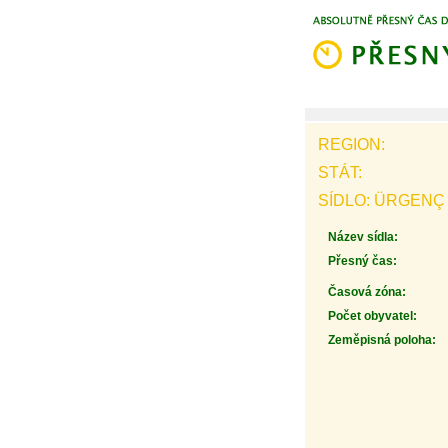
REGION:
STÁT:
SÍDLO: ÜRGENÇ
Název sídla:
Přesný čas:
Časová zóna:
Počet obyvatel:
Zeměpisná poloha: