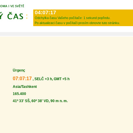
04:07:17
Odchylka času Vašeho počítače:
1 sekund popředu.
Po aktualizaci času v počítači prosím obnovte tuto stránku.
Ürgenç
07:07:17
, SELČ +3 h, GMT +5 h
Asia/Tashkent
165.400
41º 33' SŠ, 60º 38' VD, 90 m n. m.