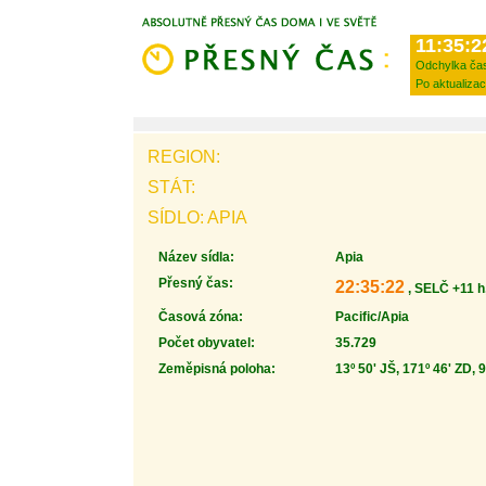
11:35:2
Odchylka ča
Po aktualizac
REGION:
STÁT:
SÍDLO: APIA
Název sídla:
Apia
Přesný čas:
22:35:22
, SELČ +11 h
Časová zóna:
Pacific/Apia
Počet obyvatel:
35.729
Zeměpisná poloha:
13º 50' JŠ, 171º 46' ZD, 