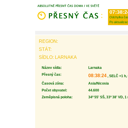
07:38:2
Odchylka ča
Po aktualizac
REGION:
STÁT:
SÍDLO: LARNAKA
Název sídla:
Larnaka
Přesný čas:
08:38:24
, SELČ +1 h,
Časová zóna:
Asia/Nicosia
Počet obyvatel:
44.600
Zeměpisná poloha:
34º 55' SŠ, 33º 38' VD, 1