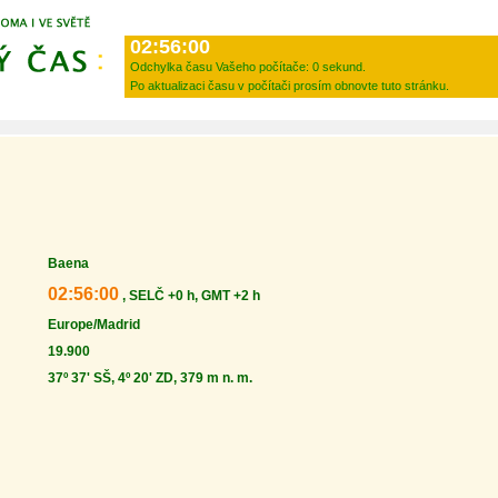
02:56:00
Odchylka času Vašeho počítače:
0 sekund.
Po aktualizaci času v počítači prosím obnovte tuto stránku.
Baena
02:56:00
, SELČ +0 h, GMT +2 h
Europe/Madrid
19.900
37º 37' SŠ, 4º 20' ZD, 379 m n. m.