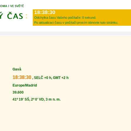
18:38:30
Odchylka času Vašeho počítače:
0 sekund.
Po aktualizaci času v počítači prosím obnovte tuto stránku.
Gavà
18:38:30
, SELČ +0 h, GMT +2 h
Europe/Madrid
39.600
41º 19' SŠ, 2º 0' VD, 3 m n. m.