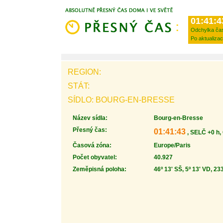
01:41:4
Odchylka ča
Po aktualizac
REGION:
STÁT:
SÍDLO: BOURG-EN-BRESSE
Název sídla:
Bourg-en-Bresse
Přesný čas:
01:41:43
, SELČ +0 h,
Časová zóna:
Europe/Paris
Počet obyvatel:
40.927
Zeměpisná poloha:
46º 13' SŠ, 5º 13' VD, 23