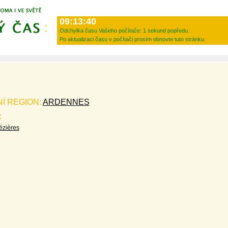
09:13:40
Odchylka času Vašeho počítače:
1 sekund popředu.
Po aktualizaci času v počítači prosím obnovte tuto stránku.
Í REGION:
ARDENNES
:
ézières