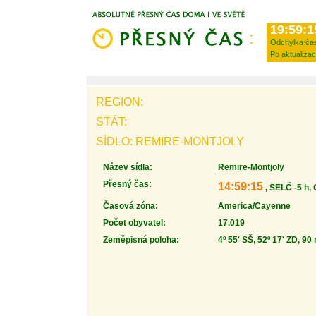
19:59:1
Odchylka ča
Po aktualizac
REGION:
STÁT:
SÍDLO: REMIRE-MONTJOLY
Název sídla:
Remire-Montjoly
Přesný čas:
14:59:15
, SELČ -5 h,
Časová zóna:
America/Cayenne
Počet obyvatel:
17.019
Zeměpisná poloha:
4º 55' SŠ, 52º 17' ZD, 90