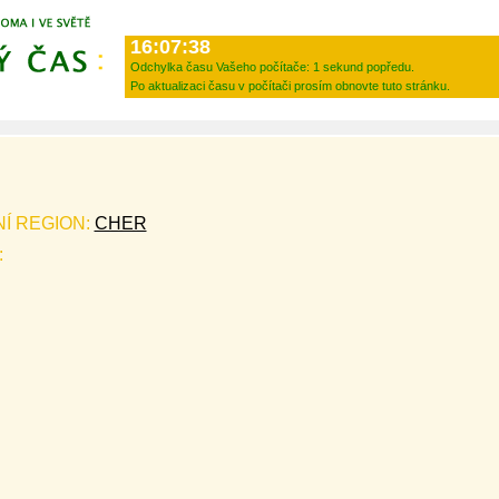
16:07:38
Odchylka času Vašeho počítače:
1 sekund popředu.
Po aktualizaci času v počítači prosím obnovte tuto stránku.
NÍ REGION:
CHER
: