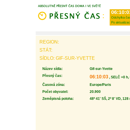
06:10:0
Odchylka ča
Po aktualizac
REGION:
STÁT:
SÍDLO: GIF-SUR-YVETTE
Název sídla:
Gif-sur-Yvette
Přesný čas:
06:10:03
, SELČ +0 h,
Časová zóna:
Europe/Paris
Počet obyvatel:
20.900
Zeměpisná poloha:
48º 41' SŠ, 2º 8' VD, 128