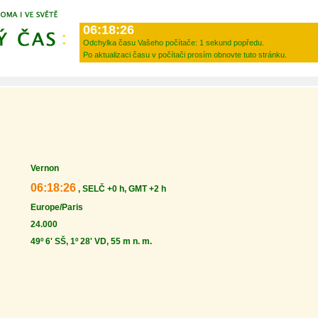
06:18:26
Odchylka času Vašeho počítače:
1 sekund popředu.
Po aktualizaci času v počítači prosím obnovte tuto stránku.
Vernon
06:18:26
, SELČ +0 h, GMT +2 h
Europe/Paris
24.000
49º 6' SŠ, 1º 28' VD, 55 m n. m.