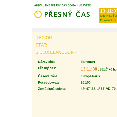
13:11:3
Odchylka ča
Po aktualizac
REGION:
STÁT:
SÍDLO: ÉLANCOURT
Název sídla:
Élancourt
Přesný čas:
13:11:38
, SELČ +0 h,
Časová zóna:
Europe/Paris
Počet obyvatel:
26.100
Zeměpisná poloha:
48º 47' SŠ, 1º 57' VD, 79