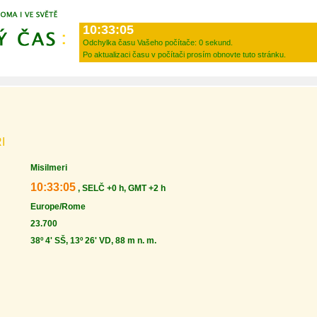
10:33:05
Odchylka času Vašeho počítače:
0 sekund.
Po aktualizaci času v počítači prosím obnovte tuto stránku.
I
Misilmeri
10:33:05
, SELČ +0 h, GMT +2 h
Europe/Rome
23.700
38º 4' SŠ, 13º 26' VD, 88 m n. m.