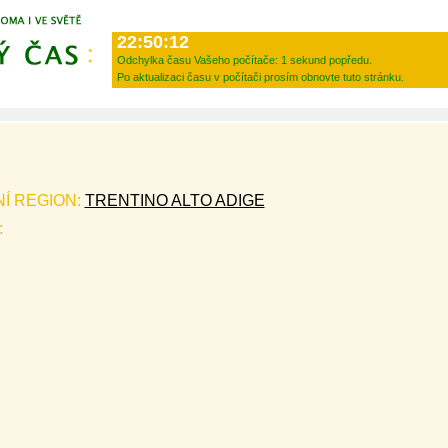
22:50:12
Odchylka času Vašeho počítače:
1 sekund popředu.
Po aktualizaci času v počítači prosím obnovte tuto stránku.
NÍ REGION:
TRENTINO ALTO ADIGE
: