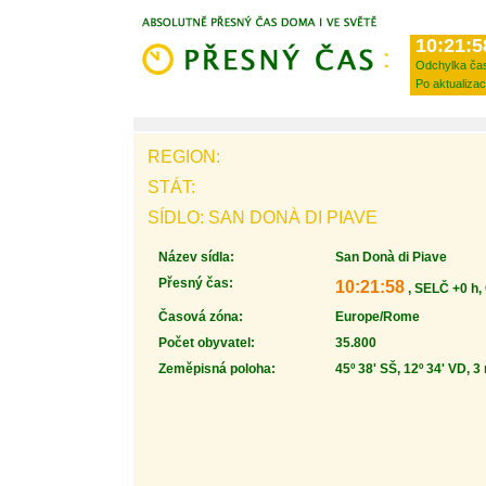
10:21:5
Odchylka ča
Po aktualizac
REGION:
STÁT:
SÍDLO: SAN DONÀ DI PIAVE
Název sídla:
San Donà di Piave
Přesný čas:
10:21:58
, SELČ +0 h,
Časová zóna:
Europe/Rome
Počet obyvatel:
35.800
Zeměpisná poloha:
45º 38' SŠ, 12º 34' VD, 3