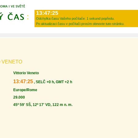
13:47:25
Odchylka času Vašeho počítače:
1 sekund popředu.
Po aktualizaci času v počítači prosím obnovte tuto stránku.
O VENETO
Vittorio Veneto
13:47:25
, SELČ +0 h, GMT +2 h
Europe/Rome
29.000
45º 59' SŠ, 12º 17' VD, 122 m n. m.