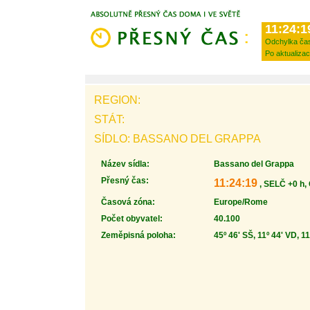
11:24:1
Odchylka ča
Po aktualizac
REGION:
STÁT:
SÍDLO: BASSANO DEL GRAPPA
Název sídla:
Bassano del Grappa
Přesný čas:
11:24:19
, SELČ +0 h,
Časová zóna:
Europe/Rome
Počet obyvatel:
40.100
Zeměpisná poloha:
45º 46' SŠ, 11º 44' VD, 1