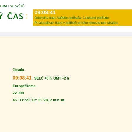
09:08:41
Odchylka času Vašeho počítače:
1 sekund popředu.
Po aktualizaci času v počítači prosím obnovte tuto stránku.
Jesolo
09:08:41
, SELČ +0 h, GMT +2 h
Europe/Rome
22.900
45º 33' SŠ, 12º 35' VD, 2 m n. m.