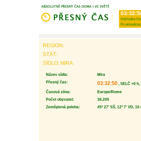
03:32:5
Odchylka ča
Po aktualizac
REGION:
STÁT:
SÍDLO: MIRA
Název sídla:
Mira
Přesný čas:
03:32:50
, SELČ +0 h,
Časová zóna:
Europe/Rome
Počet obyvatel:
36.200
Zeměpisná poloha:
45º 27' SŠ, 12º 7' VD, 10