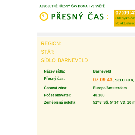
07:09:4
Odchylka ča
Po aktualizac
REGION:
STÁT:
SÍDLO: BARNEVELD
Název sídla:
Barneveld
Přesný čas:
07:09:43
, SELČ +0 h,
Časová zóna:
Europe/Amsterdam
Počet obyvatel:
48.100
Zeměpisná poloha:
52º 8' SŠ, 5º 34' VD, 10 