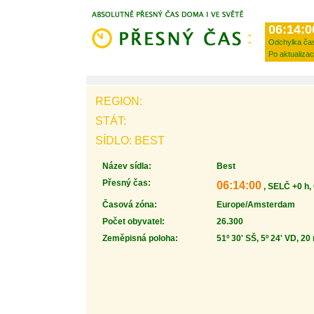
06:14:0
Odchylka ča
Po aktualizac
REGION:
STÁT:
SÍDLO: BEST
Název sídla:
Best
Přesný čas:
06:14:00
, SELČ +0 h,
Časová zóna:
Europe/Amsterdam
Počet obyvatel:
26.300
Zeměpisná poloha:
51º 30' SŠ, 5º 24' VD, 20