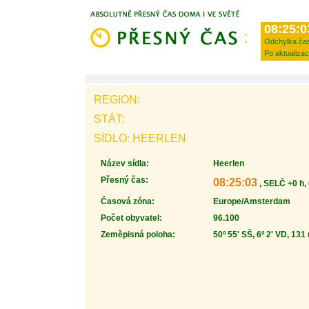
08:25:0
Odchylka ča
Po aktualizac
REGION:
STÁT:
SÍDLO: HEERLEN
Název sídla:
Heerlen
Přesný čas:
08:25:03
, SELČ +0 h,
Časová zóna:
Europe/Amsterdam
Počet obyvatel:
96.100
Zeměpisná poloha:
50º 55' SŠ, 6º 2' VD, 131