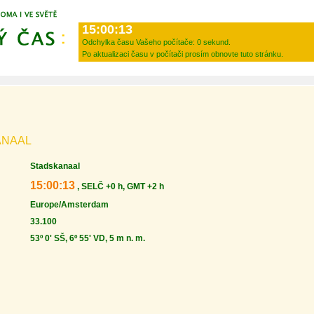
15:00:13
Odchylka času Vašeho počítače:
0 sekund.
Po aktualizaci času v počítači prosím obnovte tuto stránku.
ANAAL
Stadskanaal
15:00:13
, SELČ +0 h, GMT +2 h
Europe/Amsterdam
33.100
53º 0' SŠ, 6º 55' VD, 5 m n. m.