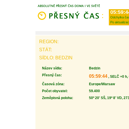
05:59:4
Odchylka ča
Po aktualizac
REGION:
STÁT:
SÍDLO: BEDZIN
Název sídla:
Bedzin
Přesný čas:
05:59:44
, SELČ +0 h,
Časová zóna:
Europe/Warsaw
Počet obyvatel:
59.400
Zeměpisná poloha:
50º 20' SŠ, 19º 8' VD, 27