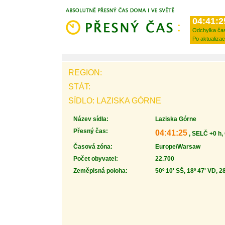
04:41:2
Odchylka ča
Po aktualizac
REGION:
STÁT:
SÍDLO: LAZISKA GÓRNE
Název sídla:
Laziska Górne
Přesný čas:
04:41:25
, SELČ +0 h,
Časová zóna:
Europe/Warsaw
Počet obyvatel:
22.700
Zeměpisná poloha:
50º 10' SŠ, 18º 47' VD, 2