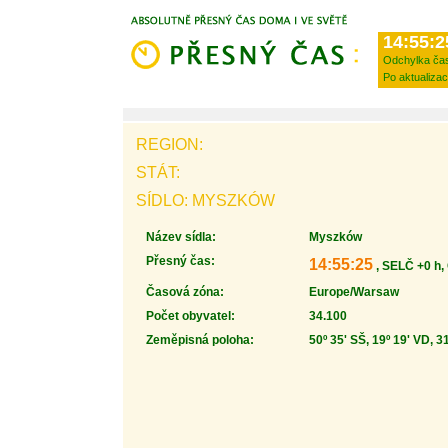
14:55:2
Odchylka ča
Po aktualizac
REGION:
STÁT:
SÍDLO: MYSZKÓW
Název sídla:
Myszków
Přesný čas:
14:55:25
, SELČ +0 h,
Časová zóna:
Europe/Warsaw
Počet obyvatel:
34.100
Zeměpisná poloha:
50º 35' SŠ, 19º 19' VD, 3