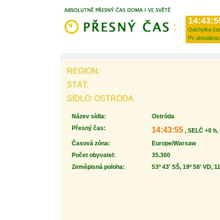
14:43:5
Odchylka ča
Po aktualizac
REGION:
STÁT:
SÍDLO: OSTRÓDA
Název sídla:
Ostróda
Přesný čas:
14:43:55
, SELČ +0 h,
Časová zóna:
Europe/Warsaw
Počet obyvatel:
35.300
Zeměpisná poloha:
53º 43' SŠ, 19º 58' VD, 1