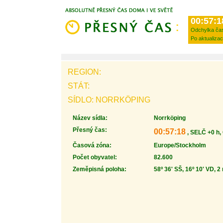
00:57:1
Odchylka ča
Po aktualizac
REGION:
STÁT:
SÍDLO: NORRKÖPING
Název sídla:
Norrköping
Přesný čas:
00:57:18
, SELČ +0 h,
Časová zóna:
Europe/Stockholm
Počet obyvatel:
82.600
Zeměpisná poloha:
58º 36' SŠ, 16º 10' VD, 2