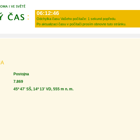
06:12:46
Odchylka času Vašeho počítače:
1 sekund popředu.
Po aktualizaci času v počítači prosím obnovte tuto stránku.
NA
Postojna
7.869
45º 47' SŠ, 14º 13' VD, 555 m n. m.