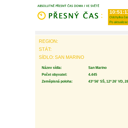
10:51:1
Odchylka ča
Po aktualizac
REGION:
STÁT:
SÍDLO: SAN MARINO
Název sídla:
San Marino
Počet obyvatel:
4.445
Zeměpisná poloha:
43º 56' SŠ, 12º 26' VD, 2