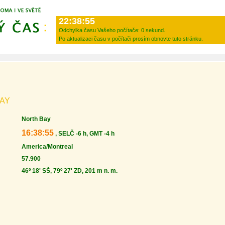
22:38:55
Odchylka času Vašeho počítače:
0 sekund.
Po aktualizaci času v počítači prosím obnovte tuto stránku.
BAY
North Bay
16:38:55
, SELČ -6 h, GMT -4 h
America/Montreal
57.900
46º 18' SŠ, 79º 27' ZD, 201 m n. m.