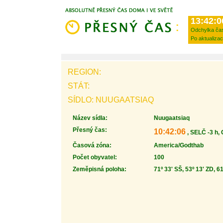
13:42:0
Odchylka ča
Po aktualizac
REGION:
STÁT:
SÍDLO: NUUGAATSIAQ
Název sídla:
Nuugaatsiaq
Přesný čas:
10:42:06
, SELČ -3 h,
Časová zóna:
America/Godthab
Počet obyvatel:
100
Zeměpisná poloha:
71º 33' SŠ, 53º 13' ZD, 6