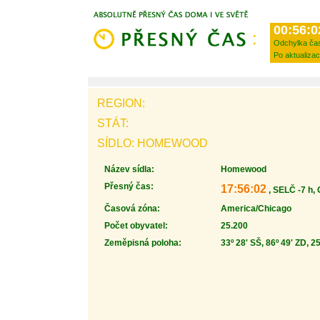
00:56:0
Odchylka ča
Po aktualizac
REGION:
STÁT:
SÍDLO: HOMEWOOD
Název sídla:
Homewood
Přesný čas:
17:56:02
, SELČ -7 h,
Časová zóna:
America/Chicago
Počet obyvatel:
25.200
Zeměpisná poloha:
33º 28' SŠ, 86º 49' ZD, 2