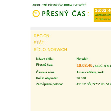
16:03:4
Odchylka ča
Po aktualizac
REGION:
STÁT:
SÍDLO: NORWICH
Název sídla:
Norwich
Přesný čas:
10:03:46
, SELČ -6 h,
Časová zóna:
America/New_York
Počet obyvatel:
36.300
Zeměpisná poloha:
41º 33' SŠ, 72º 5' ZD, 51