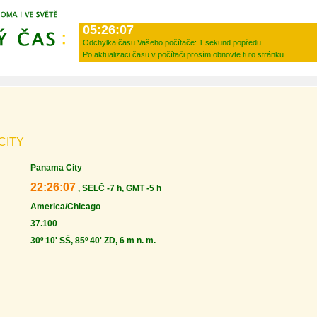
05:26:07
Odchylka času Vašeho počítače:
1 sekund popředu.
Po aktualizaci času v počítači prosím obnovte tuto stránku.
CITY
Panama City
22:26:07
, SELČ -7 h, GMT -5 h
America/Chicago
37.100
30º 10' SŠ, 85º 40' ZD, 6 m n. m.