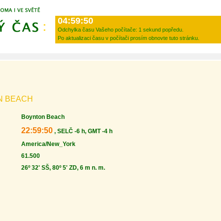
04:59:50
Odchylka času Vašeho počítače:
1 sekund popředu.
Po aktualizaci času v počítači prosím obnovte tuto stránku.
N BEACH
Boynton Beach
22:59:50
, SELČ -6 h, GMT -4 h
America/New_York
61.500
26º 32' SŠ, 80º 5' ZD, 6 m n. m.